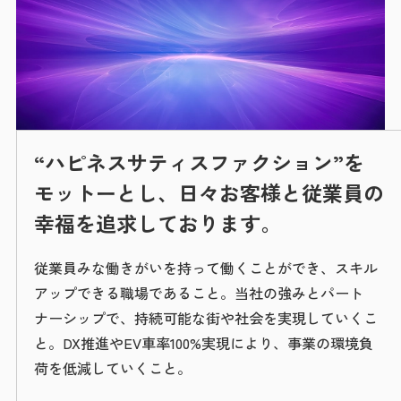
インフォメーション
“ハピネスサティスファクション”を
ニュースリリース
モットーとし、日々お客様と従業員の
幸福を追求しております。
従業員みな働きがいを持って働くことができ、スキル
先輩社員の声
アップできる職場であること。当社の強みとパート
数字で見るAXIDEA
ナーシップで、持続可能な街や社会を実現していくこ
キャリアパス
と。DX推進やEV車率100%実現により、事業の環境負
募集要項
荷を低減していくこと。
エントリー