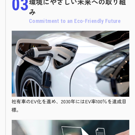
03
環境にやさしい未来への取り組
み
Commitment to an Eco-Friendly Future
社有車のEV化を進め、2030年にはEV率100％を達成目
標。