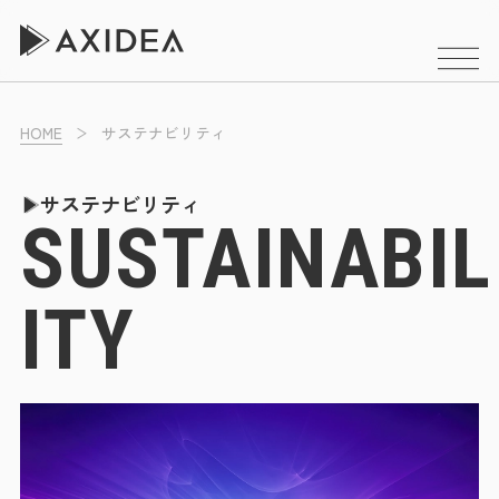
HOME
サステナビリティ
経営理念
社長あいさつ
サステナビリティ
SUSTAINABIL
会社概要
ボードメンバー紹介
ITY
CREソリューション事業
不動産流通DX事業
プロパティマネジメント事業